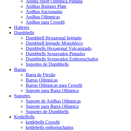
Anilha Sport Olímpica Pintada
Anilhas Bumper Plate
Anilhas fracionadas
Anilhas Olímpicas
Anilhas para Crossfit
Halteres
Dumbbells
Dumbbell Hexagonal Injetado
Dumbbell Injetado Monobloco
Dumbbells Hexagonal Vulcanizado
Dumbbells Sextavados Pintados
Dumbbells Sextavados Emborrachados
Suportes de Dumbbells
Barras
Barra de Flexão
Barras Olímpicas
Barras Olímpicas para Crossfit
Suporte para Barra Olímpica
Suportes
Suporte de Anilhas Olímpicas
Suporte para Barra Olímpica
Suportes de Dumbbells
KettleBells
kettlebells Crossfit
kettlebells emborrachados