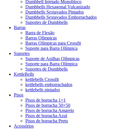
Dumbbell Injetado Monobloco
Dumbbells Hexagonal Vulcanizado
Dumbbells Sextavados Pintados
Dumbbells Sextavados Emborrachados
Suportes de Dumbbells
Barras
Barra de Flexão
Barras Olímpicas
Barras Olímpicas para Crossfit
Suporte para Barra Olímpica
Suportes
Suporte de Anilhas Olímpicas
Suporte para Barra Olímpica
Suportes de Dumbbells
KettleBells
kettlebells Crossfit
kettlebells emborrachados
kettlebells pintados
Pisos
Pisos de borracha 1×1
Pisos de borracha 50×50
Pisos de borracha Amarelo
Pisos de borracha Azul
Pisos de borracha Preto
Acessórios