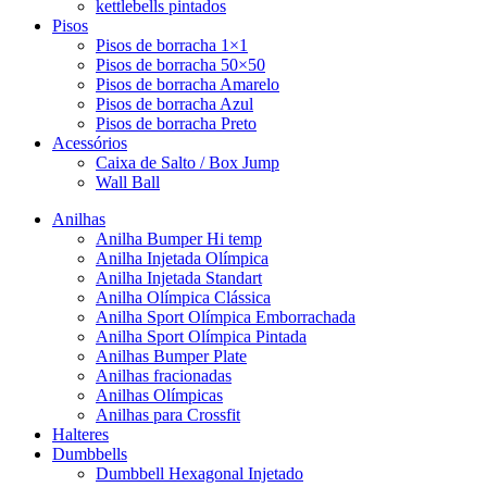
kettlebells pintados
Pisos
Pisos de borracha 1×1
Pisos de borracha 50×50
Pisos de borracha Amarelo
Pisos de borracha Azul
Pisos de borracha Preto
Acessórios
Caixa de Salto / Box Jump
Wall Ball
Anilhas
Anilha Bumper Hi temp
Anilha Injetada Olímpica
Anilha Injetada Standart
Anilha Olímpica Clássica
Anilha Sport Olímpica Emborrachada
Anilha Sport Olímpica Pintada
Anilhas Bumper Plate
Anilhas fracionadas
Anilhas Olímpicas
Anilhas para Crossfit
Halteres
Dumbbells
Dumbbell Hexagonal Injetado