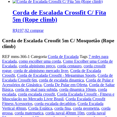
Corda de Escalada Crossfit C/ Fita
5m (Rope climb)
R$
197,92
comprar
Corda de Escalada Crossfit 5m C/ Mosquetão (Rope
climb)
REF
mms-366-1
Categoria
Corda de Escalada
Tags
7 redes para
Escalada
,
como escolher uma corda
,
Como Escolher uma Corda de
Escalada
,
corda alpinismo preço
,
corda centauro
,
corda crossfit
rogue
,
corda de alpinismo mercado livre
,
Corda de Escalada
Crossfit
,
Corda de Escalada Crossfit - Megaminas Sports
,
Corda de
Escalada Crossfit 6m
,
corda de escalada dinamica
,
Corda de Pular e
Acessórios de Ginástica
,
Corda De Pular em Oferta
,
Corda de Saltar
Básica
,
corda de sisal para subida
,
corda dinamica 10mm
,
corda
escalada
,
corda escalada crossfit
,
Corda Escalada Crossfit - Fitness e
Musculação no Mercado Livre Brasil
,
Corda Escalada Crossfit
Fitness Acessorios
,
corda escalada decathlon
,
Corda Escalada
Vertical 40mm
,
Corda Estática
,
corda fina
,
corda geometria
,
corda
grossa
,
corda matematica
,
corda naval 40mm 10m
,
corda naval