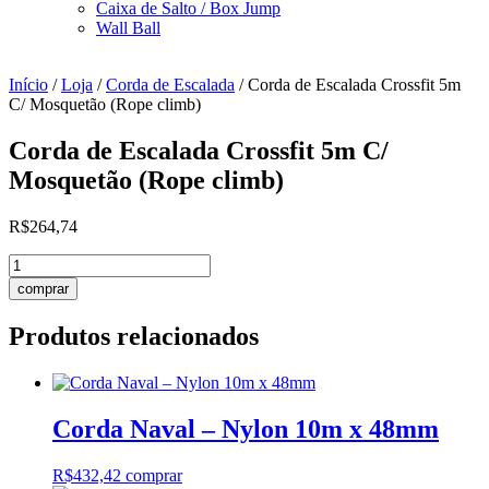
Caixa de Salto / Box Jump
Wall Ball
Início
/
Loja
/
Corda de Escalada
/ Corda de Escalada Crossfit 5m
C/ Mosquetão (Rope climb)
Corda de Escalada Crossfit 5m C/
Mosquetão (Rope climb)
R$
264,74
Corda
de
comprar
Escalada
Crossfit
Produtos relacionados
5m
C/
Mosquetão
(Rope
climb)
Corda Naval – Nylon 10m x 48mm
quantidade
R$
432,42
comprar