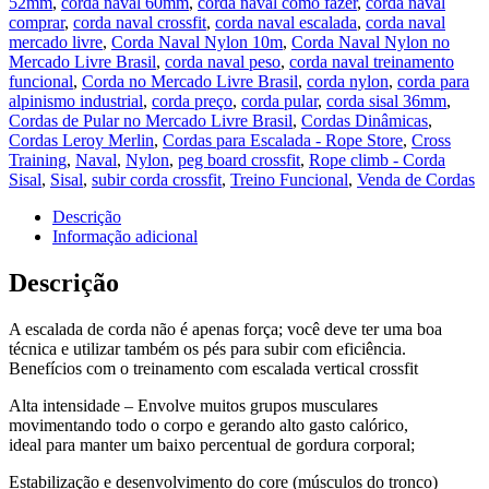
52mm
,
corda naval 60mm
,
corda naval como fazer
,
corda naval
comprar
,
corda naval crossfit
,
corda naval escalada
,
corda naval
mercado livre
,
Corda Naval Nylon 10m
,
Corda Naval Nylon no
Mercado Livre Brasil
,
corda naval peso
,
corda naval treinamento
funcional
,
Corda no Mercado Livre Brasil
,
corda nylon
,
corda para
alpinismo industrial
,
corda preço
,
corda pular
,
corda sisal 36mm
,
Cordas de Pular no Mercado Livre Brasil
,
Cordas Dinâmicas
,
Cordas Leroy Merlin
,
Cordas para Escalada - Rope Store
,
Cross
Training
,
Naval
,
Nylon
,
peg board crossfit
,
Rope climb - Corda
Sisal
,
Sisal
,
subir corda crossfit
,
Treino Funcional
,
Venda de Cordas
Descrição
Informação adicional
Descrição
A escalada de corda não é apenas força; você deve ter uma boa
técnica e utilizar também os pés para subir com eficiência.
Benefícios com o treinamento com escalada vertical crossfit
Alta intensidade – Envolve muitos grupos musculares
movimentando todo o corpo e gerando alto gasto calórico,
ideal para manter um baixo percentual de gordura corporal;
Estabilização e desenvolvimento do core (músculos do tronco)