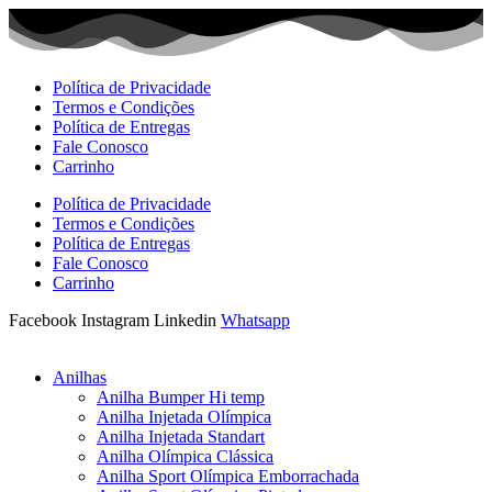
Ir
para
o
conteúdo
Política de Privacidade
Termos e Condições
Política de Entregas
Fale Conosco
Carrinho
Política de Privacidade
Termos e Condições
Política de Entregas
Fale Conosco
Carrinho
Facebook
Instagram
Linkedin
Whatsapp
Anilhas
Anilha Bumper Hi temp
Anilha Injetada Olímpica
Anilha Injetada Standart
Anilha Olímpica Clássica
Anilha Sport Olímpica Emborrachada