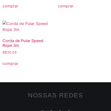
comprar
comprar
Corda de Pular Speed
Rope 3m
R$
30,05
comprar
NOSSAS REDES