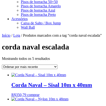
Pisos de borracha 50×50
Pisos de borracha Amarelo
Pisos de borracha Azul
Pisos de borracha Preto
Acessórios
Caixa de Salto / Box Jump
Wall Ball
Início
/
Loja
/ Produtos marcados com a tag “corda naval escalada”
corda naval escalada
Classificado
Mostrando todos os 5 resultados
por
mais
recente
Corda Naval – Sisal 10m x 40mm
R$
350,79
comprar