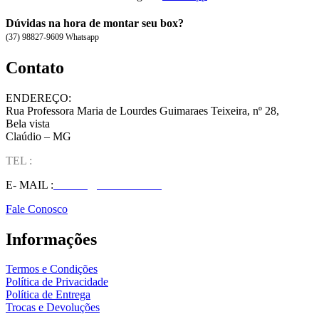
Dúvidas na hora de montar seu box?
(37) 98827-9609 Whatsapp
Contato
ENDEREÇO:
Rua Professora Maria de Lourdes Guimaraes Teixeira, nº 28,
Bela vista
Claúdio – MG
TEL :
(37) 98827-9609
E- MAIL :
vendas@wolfit.com.br
Fale Conosco
Informações
Termos e Condições
Política de Privacidade
Política de Entrega
Trocas e Devoluções