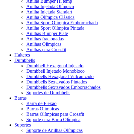
Anilha Bumper Hi temp
Anilha Injetada Olímpica
Anilha Injetada Standart
Anilha Olímpica Clássica
Anilha Sport Olímpica Emborrachada
Anilha Sport Olímpica Pintada
Anilhas Bumper Plate
Anilhas fracionadas
Anilhas Olímpicas
Anilhas para Crossfit
Halteres
Dumbbells
Dumbbell Hexagonal Injetado
Dumbbell Injetado Monobloco
Dumbbells Hexagonal Vulcanizado
Dumbbells Sextavados Pintados
Dumbbells Sextavados Emborrachados
Suportes de Dumbbells
Barras
Barra de Flexão
Barras Olímpicas
Barras Olímpicas para Crossfit
Suporte para Barra Olímpica
Suportes
Suporte de Anilhas Olímpicas