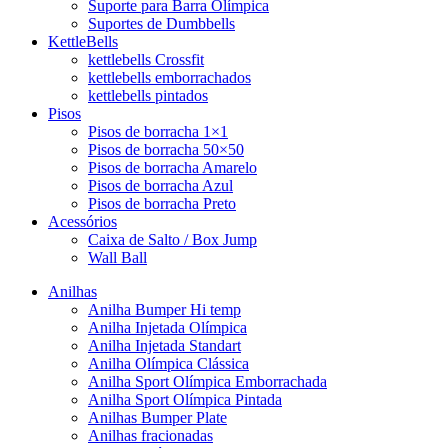
Suporte para Barra Olímpica
Suportes de Dumbbells
KettleBells
kettlebells Crossfit
kettlebells emborrachados
kettlebells pintados
Pisos
Pisos de borracha 1×1
Pisos de borracha 50×50
Pisos de borracha Amarelo
Pisos de borracha Azul
Pisos de borracha Preto
Acessórios
Caixa de Salto / Box Jump
Wall Ball
Anilhas
Anilha Bumper Hi temp
Anilha Injetada Olímpica
Anilha Injetada Standart
Anilha Olímpica Clássica
Anilha Sport Olímpica Emborrachada
Anilha Sport Olímpica Pintada
Anilhas Bumper Plate
Anilhas fracionadas