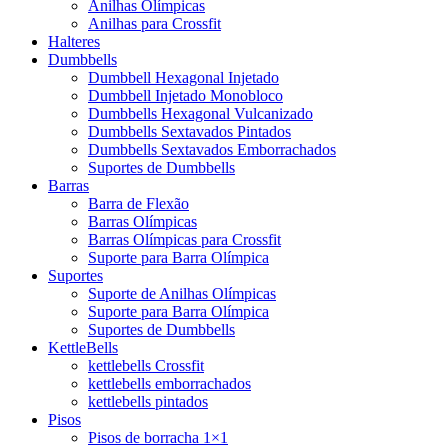
Anilhas Olímpicas
Anilhas para Crossfit
Halteres
Dumbbells
Dumbbell Hexagonal Injetado
Dumbbell Injetado Monobloco
Dumbbells Hexagonal Vulcanizado
Dumbbells Sextavados Pintados
Dumbbells Sextavados Emborrachados
Suportes de Dumbbells
Barras
Barra de Flexão
Barras Olímpicas
Barras Olímpicas para Crossfit
Suporte para Barra Olímpica
Suportes
Suporte de Anilhas Olímpicas
Suporte para Barra Olímpica
Suportes de Dumbbells
KettleBells
kettlebells Crossfit
kettlebells emborrachados
kettlebells pintados
Pisos
Pisos de borracha 1×1