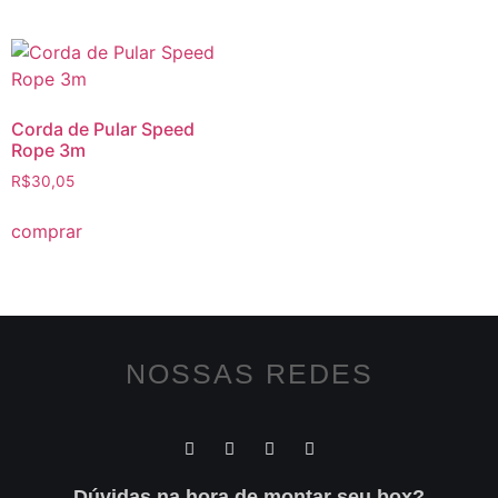
Corda de Pular Speed
Rope 3m
R$
30,05
comprar
NOSSAS REDES
Dúvidas na hora de montar seu box?