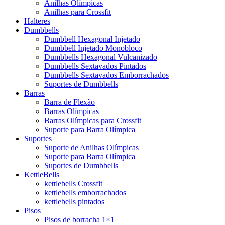
Anilhas Olímpicas
Anilhas para Crossfit
Halteres
Dumbbells
Dumbbell Hexagonal Injetado
Dumbbell Injetado Monobloco
Dumbbells Hexagonal Vulcanizado
Dumbbells Sextavados Pintados
Dumbbells Sextavados Emborrachados
Suportes de Dumbbells
Barras
Barra de Flexão
Barras Olímpicas
Barras Olímpicas para Crossfit
Suporte para Barra Olímpica
Suportes
Suporte de Anilhas Olímpicas
Suporte para Barra Olímpica
Suportes de Dumbbells
KettleBells
kettlebells Crossfit
kettlebells emborrachados
kettlebells pintados
Pisos
Pisos de borracha 1×1