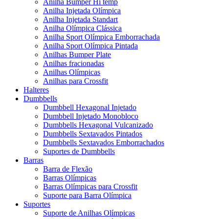
Anilha Bumper Hi temp
Anilha Injetada Olímpica
Anilha Injetada Standart
Anilha Olímpica Clássica
Anilha Sport Olímpica Emborrachada
Anilha Sport Olímpica Pintada
Anilhas Bumper Plate
Anilhas fracionadas
Anilhas Olímpicas
Anilhas para Crossfit
Halteres
Dumbbells
Dumbbell Hexagonal Injetado
Dumbbell Injetado Monobloco
Dumbbells Hexagonal Vulcanizado
Dumbbells Sextavados Pintados
Dumbbells Sextavados Emborrachados
Suportes de Dumbbells
Barras
Barra de Flexão
Barras Olímpicas
Barras Olímpicas para Crossfit
Suporte para Barra Olímpica
Suportes
Suporte de Anilhas Olímpicas