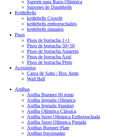
Suporte para Barra Olímpica
Suportes de Dumbbells
KettleBells
kettlebells Crossfit
kettlebells emborrachados
kettlebells pintados
Pisos
Pisos de borracha 1×1
Pisos de borracha 50×50
Pisos de borracha Amarelo
Pisos de borracha Azul
Pisos de borracha Preto
Acessórios
Caixa de Salto / Box Jump
Wall Ball
Anilhas
Anilha Bumper Hi temp
Anilha Injetada Olímpica
Anilha Injetada Standart
Anilha Olímpica Clássica
Anilha Sport Olímpica Emborrachada
Anilha Sport Olímpica Pintada
Anilhas Bumper Plate
Anilhas fracionadas