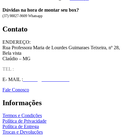
Dúvidas na hora de montar seu box?
(37) 98827-9609 Whatsapp
Contato
ENDEREÇO:
Rua Professora Maria de Lourdes Guimaraes Teixeira, nº 28,
Bela vista
Claúdio – MG
TEL :
(37) 98827-9609
E- MAIL :
vendas@wolfit.com.br
Fale Conosco
Informações
Termos e Condições
Política de Privacidade
Política de Entrega
Trocas e Devoluções