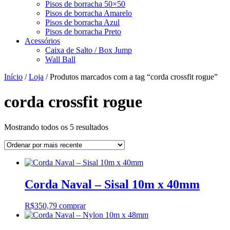
Pisos de borracha 50×50
Pisos de borracha Amarelo
Pisos de borracha Azul
Pisos de borracha Preto
Acessórios
Caixa de Salto / Box Jump
Wall Ball
Início
/
Loja
/ Produtos marcados com a tag “corda crossfit rogue”
corda crossfit rogue
Classificado
Mostrando todos os 5 resultados
por
mais
recente
Corda Naval – Sisal 10m x 40mm
R$
350,79
comprar