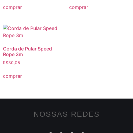
comprar
comprar
Corda de Pular Speed
Rope 3m
R$
30,05
comprar
NOSSAS REDES