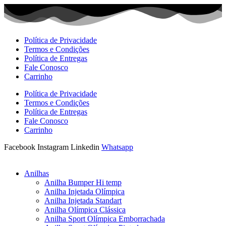
Ir
para
o
conteúdo
Política de Privacidade
Termos e Condições
Política de Entregas
Fale Conosco
Carrinho
Política de Privacidade
Termos e Condições
Política de Entregas
Fale Conosco
Carrinho
Facebook
Instagram
Linkedin
Whatsapp
Anilhas
Anilha Bumper Hi temp
Anilha Injetada Olímpica
Anilha Injetada Standart
Anilha Olímpica Clássica
Anilha Sport Olímpica Emborrachada