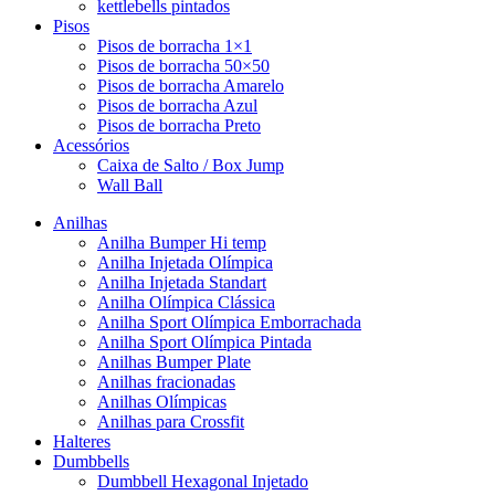
kettlebells pintados
Pisos
Pisos de borracha 1×1
Pisos de borracha 50×50
Pisos de borracha Amarelo
Pisos de borracha Azul
Pisos de borracha Preto
Acessórios
Caixa de Salto / Box Jump
Wall Ball
Anilhas
Anilha Bumper Hi temp
Anilha Injetada Olímpica
Anilha Injetada Standart
Anilha Olímpica Clássica
Anilha Sport Olímpica Emborrachada
Anilha Sport Olímpica Pintada
Anilhas Bumper Plate
Anilhas fracionadas
Anilhas Olímpicas
Anilhas para Crossfit
Halteres
Dumbbells
Dumbbell Hexagonal Injetado