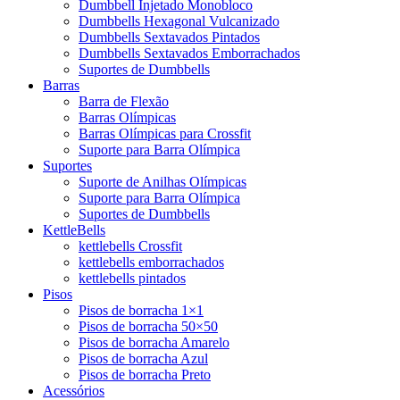
Dumbbell Injetado Monobloco
Dumbbells Hexagonal Vulcanizado
Dumbbells Sextavados Pintados
Dumbbells Sextavados Emborrachados
Suportes de Dumbbells
Barras
Barra de Flexão
Barras Olímpicas
Barras Olímpicas para Crossfit
Suporte para Barra Olímpica
Suportes
Suporte de Anilhas Olímpicas
Suporte para Barra Olímpica
Suportes de Dumbbells
KettleBells
kettlebells Crossfit
kettlebells emborrachados
kettlebells pintados
Pisos
Pisos de borracha 1×1
Pisos de borracha 50×50
Pisos de borracha Amarelo
Pisos de borracha Azul
Pisos de borracha Preto
Acessórios