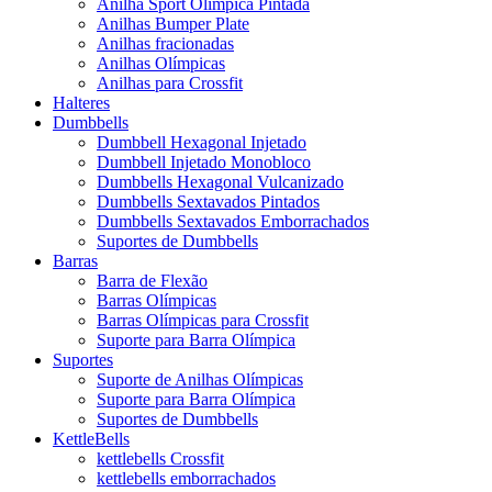
Anilha Sport Olímpica Pintada
Anilhas Bumper Plate
Anilhas fracionadas
Anilhas Olímpicas
Anilhas para Crossfit
Halteres
Dumbbells
Dumbbell Hexagonal Injetado
Dumbbell Injetado Monobloco
Dumbbells Hexagonal Vulcanizado
Dumbbells Sextavados Pintados
Dumbbells Sextavados Emborrachados
Suportes de Dumbbells
Barras
Barra de Flexão
Barras Olímpicas
Barras Olímpicas para Crossfit
Suporte para Barra Olímpica
Suportes
Suporte de Anilhas Olímpicas
Suporte para Barra Olímpica
Suportes de Dumbbells
KettleBells
kettlebells Crossfit
kettlebells emborrachados