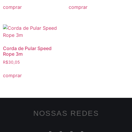
comprar
comprar
Corda de Pular Speed
Rope 3m
R$
30,05
comprar
NOSSAS REDES