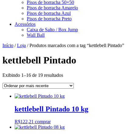
Pisos de borracha 50×50
Pisos de borracha Amarelo
Pisos de borracha Azul
Pisos de borracha Preto
Acessórios
Caixa de Salto / Box Jump
Wall Ball
Início
/
Loja
/ Produtos marcados com a tag “kettlebell Pintado”
kettlebell Pintado
Classificado
Exibindo 1–16 de 19 resultados
por
mais
recente
kettlebell Pintado 10 kg
R$
122,21
comprar