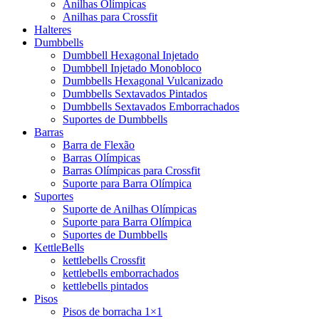
Anilhas Olímpicas
Anilhas para Crossfit
Halteres
Dumbbells
Dumbbell Hexagonal Injetado
Dumbbell Injetado Monobloco
Dumbbells Hexagonal Vulcanizado
Dumbbells Sextavados Pintados
Dumbbells Sextavados Emborrachados
Suportes de Dumbbells
Barras
Barra de Flexão
Barras Olímpicas
Barras Olímpicas para Crossfit
Suporte para Barra Olímpica
Suportes
Suporte de Anilhas Olímpicas
Suporte para Barra Olímpica
Suportes de Dumbbells
KettleBells
kettlebells Crossfit
kettlebells emborrachados
kettlebells pintados
Pisos
Pisos de borracha 1×1