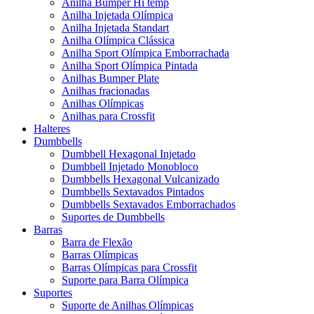
Anilha Bumper Hi temp
Anilha Injetada Olímpica
Anilha Injetada Standart
Anilha Olímpica Clássica
Anilha Sport Olímpica Emborrachada
Anilha Sport Olímpica Pintada
Anilhas Bumper Plate
Anilhas fracionadas
Anilhas Olímpicas
Anilhas para Crossfit
Halteres
Dumbbells
Dumbbell Hexagonal Injetado
Dumbbell Injetado Monobloco
Dumbbells Hexagonal Vulcanizado
Dumbbells Sextavados Pintados
Dumbbells Sextavados Emborrachados
Suportes de Dumbbells
Barras
Barra de Flexão
Barras Olímpicas
Barras Olímpicas para Crossfit
Suporte para Barra Olímpica
Suportes
Suporte de Anilhas Olímpicas