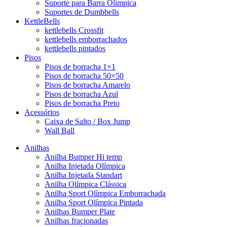
Suporte para Barra Olímpica
Suportes de Dumbbells
KettleBells
kettlebells Crossfit
kettlebells emborrachados
kettlebells pintados
Pisos
Pisos de borracha 1×1
Pisos de borracha 50×50
Pisos de borracha Amarelo
Pisos de borracha Azul
Pisos de borracha Preto
Acessórios
Caixa de Salto / Box Jump
Wall Ball
Anilhas
Anilha Bumper Hi temp
Anilha Injetada Olímpica
Anilha Injetada Standart
Anilha Olímpica Clássica
Anilha Sport Olímpica Emborrachada
Anilha Sport Olímpica Pintada
Anilhas Bumper Plate
Anilhas fracionadas