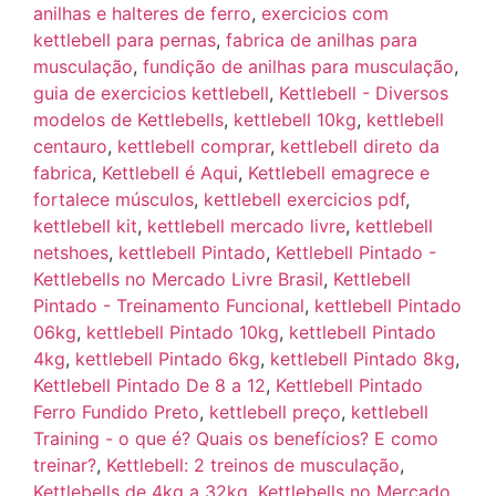
anilhas e halteres de ferro
,
exercicios com
kettlebell para pernas
,
fabrica de anilhas para
musculação
,
fundição de anilhas para musculação
,
guia de exercicios kettlebell
,
Kettlebell - Diversos
modelos de Kettlebells
,
kettlebell 10kg
,
kettlebell
centauro
,
kettlebell comprar
,
kettlebell direto da
fabrica
,
Kettlebell é Aqui
,
Kettlebell emagrece e
fortalece músculos
,
kettlebell exercicios pdf
,
kettlebell kit
,
kettlebell mercado livre
,
kettlebell
netshoes
,
kettlebell Pintado
,
Kettlebell Pintado -
Kettlebells no Mercado Livre Brasil
,
Kettlebell
Pintado - Treinamento Funcional
,
kettlebell Pintado
06kg
,
kettlebell Pintado 10kg
,
kettlebell Pintado
4kg
,
kettlebell Pintado 6kg
,
kettlebell Pintado 8kg
,
Kettlebell Pintado De 8 a 12
,
Kettlebell Pintado
Ferro Fundido Preto
,
kettlebell preço
,
kettlebell
Training - o que é? Quais os benefícios? E como
treinar?
,
Kettlebell: 2 treinos de musculação
,
Kettlebells de 4kg a 32kg
,
Kettlebells no Mercado