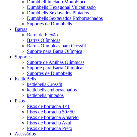
Dumbbell Injetado Monobloco
Dumbbells Hexagonal Vulcanizado
Dumbbells Sextavados Pintados
Dumbbells Sextavados Emborrachados
Suportes de Dumbbells
Barras
Barra de Flexão
Barras Olímpicas
Barras Olímpicas para Crossfit
Suporte para Barra Olímpica
Suportes
Suporte de Anilhas Olímpicas
Suporte para Barra Olímpica
Suportes de Dumbbells
KettleBells
kettlebells Crossfit
kettlebells emborrachados
kettlebells pintados
Pisos
Pisos de borracha 1×1
Pisos de borracha 50×50
Pisos de borracha Amarelo
Pisos de borracha Azul
Pisos de borracha Preto
Acessórios