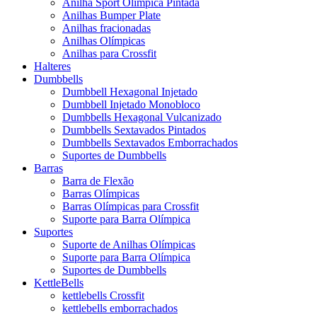
Anilha Sport Olímpica Pintada
Anilhas Bumper Plate
Anilhas fracionadas
Anilhas Olímpicas
Anilhas para Crossfit
Halteres
Dumbbells
Dumbbell Hexagonal Injetado
Dumbbell Injetado Monobloco
Dumbbells Hexagonal Vulcanizado
Dumbbells Sextavados Pintados
Dumbbells Sextavados Emborrachados
Suportes de Dumbbells
Barras
Barra de Flexão
Barras Olímpicas
Barras Olímpicas para Crossfit
Suporte para Barra Olímpica
Suportes
Suporte de Anilhas Olímpicas
Suporte para Barra Olímpica
Suportes de Dumbbells
KettleBells
kettlebells Crossfit
kettlebells emborrachados