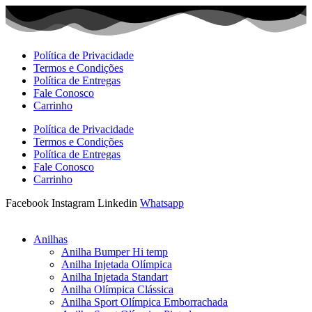
Ir
para
o
conteúdo
Política de Privacidade
Termos e Condições
Política de Entregas
Fale Conosco
Carrinho
Política de Privacidade
Termos e Condições
Política de Entregas
Fale Conosco
Carrinho
Facebook
Instagram
Linkedin
Whatsapp
Anilhas
Anilha Bumper Hi temp
Anilha Injetada Olímpica
Anilha Injetada Standart
Anilha Olímpica Clássica
Anilha Sport Olímpica Emborrachada