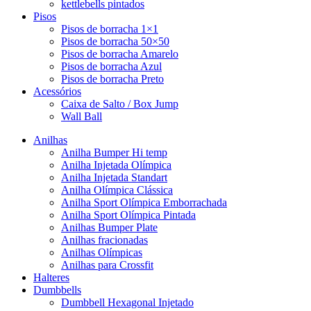
kettlebells pintados
Pisos
Pisos de borracha 1×1
Pisos de borracha 50×50
Pisos de borracha Amarelo
Pisos de borracha Azul
Pisos de borracha Preto
Acessórios
Caixa de Salto / Box Jump
Wall Ball
Anilhas
Anilha Bumper Hi temp
Anilha Injetada Olímpica
Anilha Injetada Standart
Anilha Olímpica Clássica
Anilha Sport Olímpica Emborrachada
Anilha Sport Olímpica Pintada
Anilhas Bumper Plate
Anilhas fracionadas
Anilhas Olímpicas
Anilhas para Crossfit
Halteres
Dumbbells
Dumbbell Hexagonal Injetado