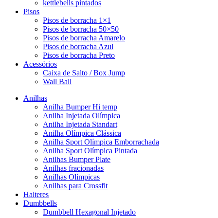
kettlebells pintados
Pisos
Pisos de borracha 1×1
Pisos de borracha 50×50
Pisos de borracha Amarelo
Pisos de borracha Azul
Pisos de borracha Preto
Acessórios
Caixa de Salto / Box Jump
Wall Ball
Anilhas
Anilha Bumper Hi temp
Anilha Injetada Olímpica
Anilha Injetada Standart
Anilha Olímpica Clássica
Anilha Sport Olímpica Emborrachada
Anilha Sport Olímpica Pintada
Anilhas Bumper Plate
Anilhas fracionadas
Anilhas Olímpicas
Anilhas para Crossfit
Halteres
Dumbbells
Dumbbell Hexagonal Injetado