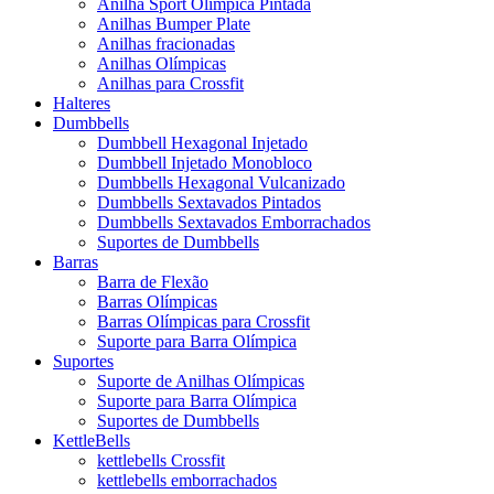
Anilha Sport Olímpica Pintada
Anilhas Bumper Plate
Anilhas fracionadas
Anilhas Olímpicas
Anilhas para Crossfit
Halteres
Dumbbells
Dumbbell Hexagonal Injetado
Dumbbell Injetado Monobloco
Dumbbells Hexagonal Vulcanizado
Dumbbells Sextavados Pintados
Dumbbells Sextavados Emborrachados
Suportes de Dumbbells
Barras
Barra de Flexão
Barras Olímpicas
Barras Olímpicas para Crossfit
Suporte para Barra Olímpica
Suportes
Suporte de Anilhas Olímpicas
Suporte para Barra Olímpica
Suportes de Dumbbells
KettleBells
kettlebells Crossfit
kettlebells emborrachados