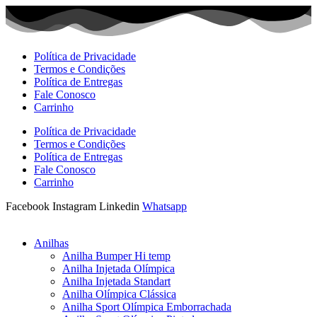
Ir
para
o
conteúdo
Política de Privacidade
Termos e Condições
Política de Entregas
Fale Conosco
Carrinho
Política de Privacidade
Termos e Condições
Política de Entregas
Fale Conosco
Carrinho
Facebook
Instagram
Linkedin
Whatsapp
Anilhas
Anilha Bumper Hi temp
Anilha Injetada Olímpica
Anilha Injetada Standart
Anilha Olímpica Clássica
Anilha Sport Olímpica Emborrachada