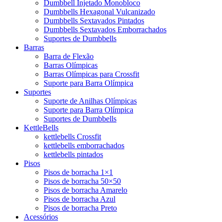
Dumbbell Injetado Monobloco
Dumbbells Hexagonal Vulcanizado
Dumbbells Sextavados Pintados
Dumbbells Sextavados Emborrachados
Suportes de Dumbbells
Barras
Barra de Flexão
Barras Olímpicas
Barras Olímpicas para Crossfit
Suporte para Barra Olímpica
Suportes
Suporte de Anilhas Olímpicas
Suporte para Barra Olímpica
Suportes de Dumbbells
KettleBells
kettlebells Crossfit
kettlebells emborrachados
kettlebells pintados
Pisos
Pisos de borracha 1×1
Pisos de borracha 50×50
Pisos de borracha Amarelo
Pisos de borracha Azul
Pisos de borracha Preto
Acessórios