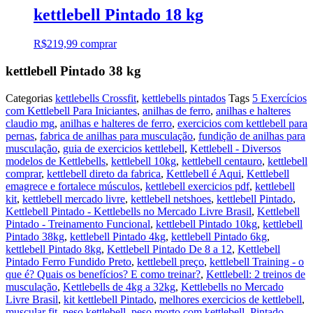
kettlebell Pintado 18 kg
R$
219,99
comprar
kettlebell Pintado 38 kg
Categorias
kettlebells Crossfit
,
kettlebells pintados
Tags
5 Exercícios
com Kettlebell Para Iniciantes
,
anilhas de ferro
,
anilhas e halteres
claudio mg
,
anilhas e halteres de ferro
,
exercicios com kettlebell para
pernas
,
fabrica de anilhas para musculação
,
fundição de anilhas para
musculação
,
guia de exercicios kettlebell
,
Kettlebell - Diversos
modelos de Kettlebells
,
kettlebell 10kg
,
kettlebell centauro
,
kettlebell
comprar
,
kettlebell direto da fabrica
,
Kettlebell é Aqui
,
Kettlebell
emagrece e fortalece músculos
,
kettlebell exercicios pdf
,
kettlebell
kit
,
kettlebell mercado livre
,
kettlebell netshoes
,
kettlebell Pintado
,
Kettlebell Pintado - Kettlebells no Mercado Livre Brasil
,
Kettlebell
Pintado - Treinamento Funcional
,
kettlebell Pintado 10kg
,
kettlebell
Pintado 38kg
,
kettlebell Pintado 4kg
,
kettlebell Pintado 6kg
,
kettlebell Pintado 8kg
,
Kettlebell Pintado De 8 a 12
,
Kettlebell
Pintado Ferro Fundido Preto
,
kettlebell preço
,
kettlebell Training - o
que é? Quais os benefícios? E como treinar?
,
Kettlebell: 2 treinos de
musculação
,
Kettlebells de 4kg a 32kg
,
Kettlebells no Mercado
Livre Brasil
,
kit kettlebell Pintado
,
melhores exercicios de kettlebell
,
muscular fit
,
peso kettlebell
,
peso morto com kettlebell
,
Pintado -