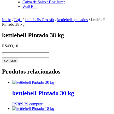
Caixa de Salto / Box Jump
Wall Ball
Início
/
Loja
/
kettlebells Crossfit
/
kettlebells pintados
/ kettlebell
Pintado 38 kg
kettlebell Pintado 38 kg
R$
493,10
kettlebell
Pintado
comprar
38
kg
Produtos relacionados
quantidade
kettlebell Pintado 30 kg
R$
389,29
comprar