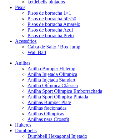
kettlebells pintados
Pisos
Pisos de borracha 1×1
Pisos de borracha 50×50
Pisos de borracha Amarelo
Pisos de borracha Azul
Pisos de borracha Preto
Acessórios
Caixa de Salto / Box Jump
Wall Ball
Anilhas
Anilha Bumper Hi temp
Anilha Injetada Olímpica
Anilha Injetada Standart
Anilha Olímpica Clássica
Anilha Sport Olímpica Emborrachada
Anilha Sport Olímpica Pintada
Anilhas Bumper Plate
Anilhas fracionadas
Anilhas Olímpicas
Anilhas para Crossfit
Halteres
Dumbbells
Dumbbell Hexagonal Injetado