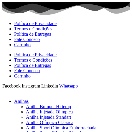
Ir
para
o
conteúdo
Política de Privacidade
Termos e Condições
Política de Entregas
Fale Conosco
Carrinho
Política de Privacidade
Termos e Condições
Política de Entregas
Fale Conosco
Carrinho
Facebook
Instagram
Linkedin
Whatsapp
Anilhas
Anilha Bumper Hi temp
Anilha Injetada Olímpica
Anilha Injetada Standart
Anilha Olímpica Clássica
Anilha Sport Olímpica Emborrachada