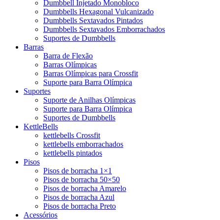
Dumbbell Injetado Monobloco
Dumbbells Hexagonal Vulcanizado
Dumbbells Sextavados Pintados
Dumbbells Sextavados Emborrachados
Suportes de Dumbbells
Barras
Barra de Flexão
Barras Olímpicas
Barras Olímpicas para Crossfit
Suporte para Barra Olímpica
Suportes
Suporte de Anilhas Olímpicas
Suporte para Barra Olímpica
Suportes de Dumbbells
KettleBells
kettlebells Crossfit
kettlebells emborrachados
kettlebells pintados
Pisos
Pisos de borracha 1×1
Pisos de borracha 50×50
Pisos de borracha Amarelo
Pisos de borracha Azul
Pisos de borracha Preto
Acessórios