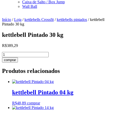
Caixa de Salto / Box Jump
Wall Ball
Início
/
Loja
/
kettlebells Crossfit
/
kettlebells pintados
/ kettlebell
Pintado 30 kg
kettlebell Pintado 30 kg
R$
389,29
kettlebell
Pintado
comprar
30
kg
Produtos relacionados
quantidade
kettlebell Pintado 04 kg
R$
48,89
comprar