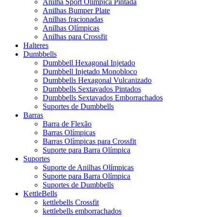
Anilha Sport Olímpica Pintada
Anilhas Bumper Plate
Anilhas fracionadas
Anilhas Olímpicas
Anilhas para Crossfit
Halteres
Dumbbells
Dumbbell Hexagonal Injetado
Dumbbell Injetado Monobloco
Dumbbells Hexagonal Vulcanizado
Dumbbells Sextavados Pintados
Dumbbells Sextavados Emborrachados
Suportes de Dumbbells
Barras
Barra de Flexão
Barras Olímpicas
Barras Olímpicas para Crossfit
Suporte para Barra Olímpica
Suportes
Suporte de Anilhas Olímpicas
Suporte para Barra Olímpica
Suportes de Dumbbells
KettleBells
kettlebells Crossfit
kettlebells emborrachados