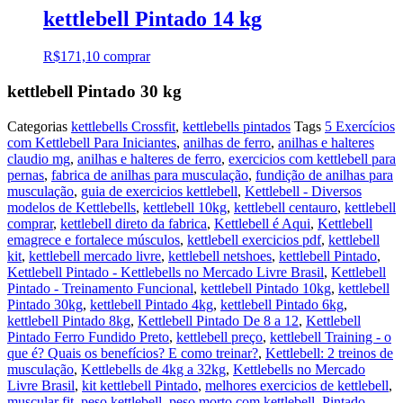
kettlebell Pintado 14 kg
R$
171,10
comprar
kettlebell Pintado 30 kg
Categorias
kettlebells Crossfit
,
kettlebells pintados
Tags
5 Exercícios
com Kettlebell Para Iniciantes
,
anilhas de ferro
,
anilhas e halteres
claudio mg
,
anilhas e halteres de ferro
,
exercicios com kettlebell para
pernas
,
fabrica de anilhas para musculação
,
fundição de anilhas para
musculação
,
guia de exercicios kettlebell
,
Kettlebell - Diversos
modelos de Kettlebells
,
kettlebell 10kg
,
kettlebell centauro
,
kettlebell
comprar
,
kettlebell direto da fabrica
,
Kettlebell é Aqui
,
Kettlebell
emagrece e fortalece músculos
,
kettlebell exercicios pdf
,
kettlebell
kit
,
kettlebell mercado livre
,
kettlebell netshoes
,
kettlebell Pintado
,
Kettlebell Pintado - Kettlebells no Mercado Livre Brasil
,
Kettlebell
Pintado - Treinamento Funcional
,
kettlebell Pintado 10kg
,
kettlebell
Pintado 30kg
,
kettlebell Pintado 4kg
,
kettlebell Pintado 6kg
,
kettlebell Pintado 8kg
,
Kettlebell Pintado De 8 a 12
,
Kettlebell
Pintado Ferro Fundido Preto
,
kettlebell preço
,
kettlebell Training - o
que é? Quais os benefícios? E como treinar?
,
Kettlebell: 2 treinos de
musculação
,
Kettlebells de 4kg a 32kg
,
Kettlebells no Mercado
Livre Brasil
,
kit kettlebell Pintado
,
melhores exercicios de kettlebell
,
muscular fit
,
peso kettlebell
,
peso morto com kettlebell
,
Pintado -